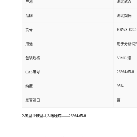
产地
湖北武汉
品牌
湖北魏氏
HBWS-E225
货号
用途
用于分析试
包装规格
50MG/瓶
26364-65-8
CAS编号
95%
纯度
是否进口
否
2-氰基亚胺基-1,3-噻唑烷——26364-65-8