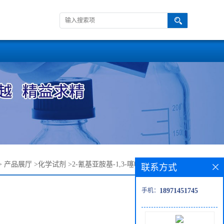
>
产品展厅
>
化学试剂
>
2-氰基亚胺基-1,3-噻唑烷—26364-65-8
联系方式
手机：
18971451745