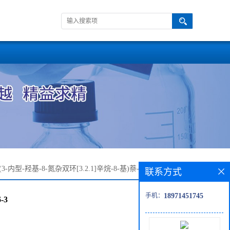
-(3-内型-羟基-8-氮杂双环[3.2.1]辛烷-8-基)萘-1-甲腈—870888-
联系方式
手机：
18971451745
-3