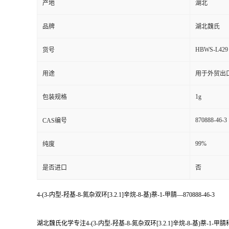
产地
湖北
品牌
湖北魏氏
HBWS-L429
货号
用途
用于外贸出
1g
包装规格
870888-46-3
CAS编号
99%
纯度
是否进口
否
4-(3-内型-羟基-8-氮杂双环[3.2.1]辛烷-8-基)萘-1-甲腈—870888-46-3
湖北魏氏化学专注4-(3-内型-羟基-8-氮杂双环[3.2.1]辛烷-8-基)萘-1