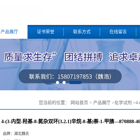
产品展厅
证书荣誉
联系方式
在线留言
您当前的位置：
网站首页
>
产品展厅
>
化学试剂
>
4
46-3
4-(3-内型-羟基-8-氮杂双环[3.2.1]辛烷-8-基)萘-1-甲腈—870888-46
品牌：
湖北魏氏