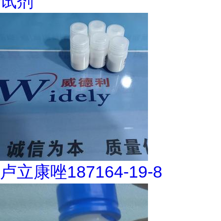
试剂
卢立康唑187164-19-8