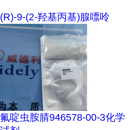
(R)-9-(2-羟基丙基)腺嘌呤
氟啶虫胺腈946578-00-3化学