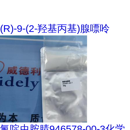
(R)-9-(2-羟基丙基)腺嘌呤
氟啶虫胺腈946578-00-3化学