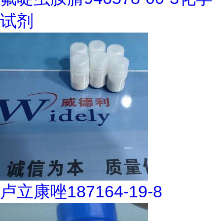
试剂
卢立康唑187164-19-8