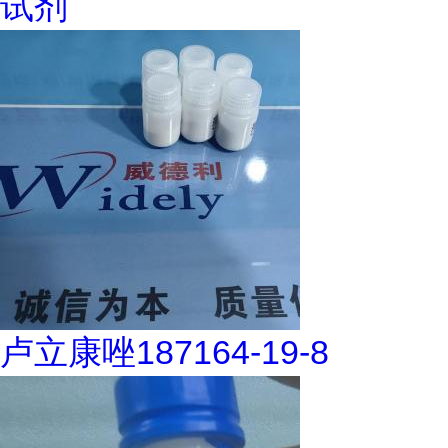
试剂
卢立康唑187164-19-8