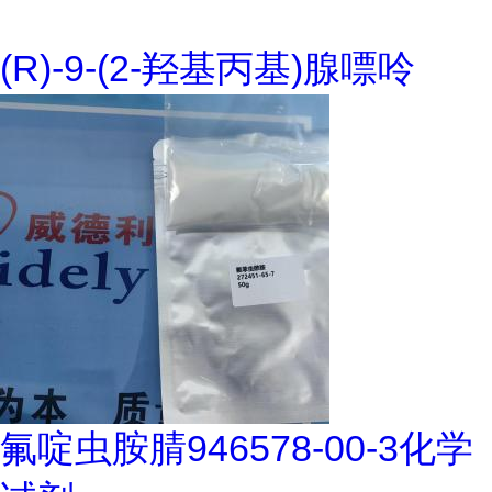
(R)-9-(2-羟基丙基)腺嘌呤
氟啶虫胺腈946578-00-3化学