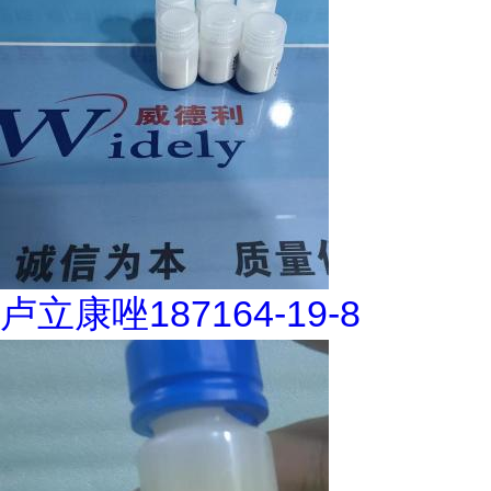
卢立康唑187164-19-8