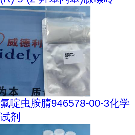
氟啶虫胺腈946578-00-3化学
试剂