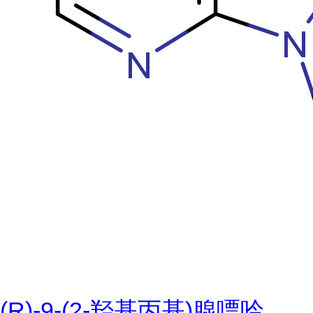
(R)-9-(2-羟基丙基)腺嘌呤