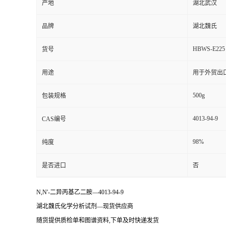
产地
湖北武汉
品牌
湖北魏氏
HBWS-E225
货号
用途
用于外贸出
500g
包装规格
4013-94-9
CAS编号
98%
纯度
是否进口
否
N,N'-二异丙基乙二胺—4013-94-9
湖北魏氏化学分析试剂—现货供应商
随货提供质检单和图谱资料,下单及时快递发货