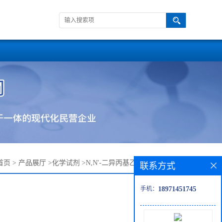
首页
>
产品展厅
>
化学试剂
>
N,N'-二异丙基乙二胺—4013-94-9
联系方式
手机：
18971451745