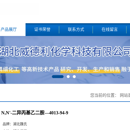
产品展厅
证书荣誉
联系方式
在线留言
您当前的位置：
网站
N,N'-二异丙基乙二胺—4013-94-9
品牌：
湖北魏氏