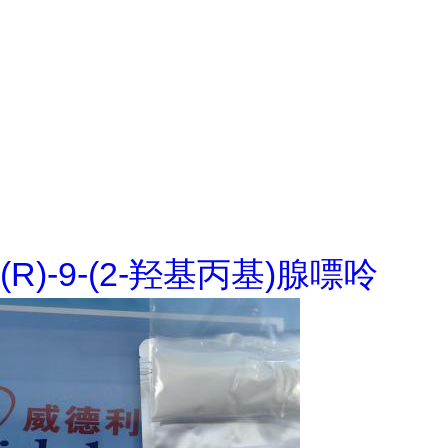
(R)-9-(2-羟基丙基)腺嘌呤