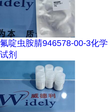
氟啶虫胺腈946578-00-3化学
试剂