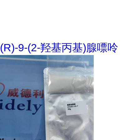
(R)-9-(2-羟基丙基)腺嘌呤