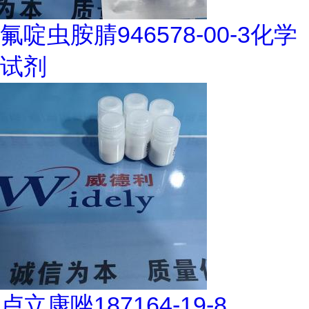
氟啶虫胺腈946578-00-3化学
试剂
卢立康唑187164-19-8