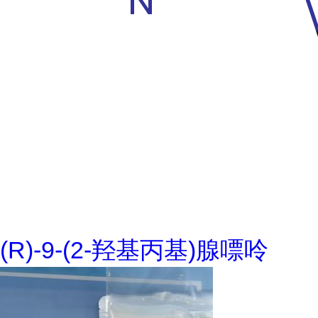
(R)-9-(2-羟基丙基)腺嘌呤