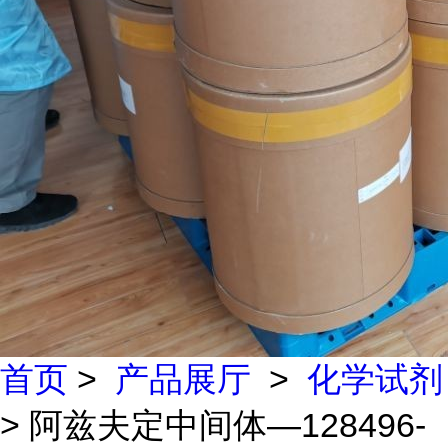
首页
>
产品展厅
>
化学试剂
> 阿兹夫定中间体—128496-