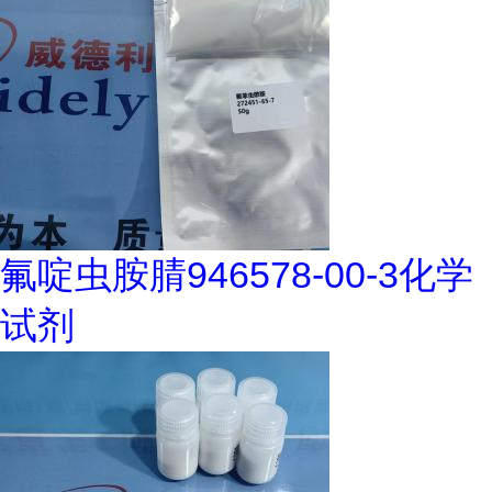
氟啶虫胺腈946578-00-3化学
试剂