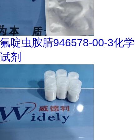
氟啶虫胺腈946578-00-3化学
试剂