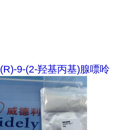
(R)-9-(2-羟基丙基)腺嘌呤