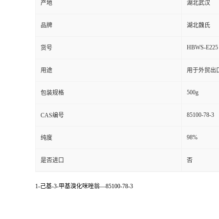
产地
湖北武汉
品牌
湖北魏氏
HBWS-E225
货号
用途
用于外贸出
500g
包装规格
85100-78-3
CAS编号
98%
纯度
是否进口
否
1-己基-3-甲基溴化咪唑翁—85100-78-3