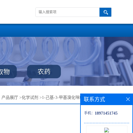
>
产品展厅
>
化学试剂
>
1-己基-3-甲基溴化咪唑翁—85100-78-3
联系方式
手机：
18971451745