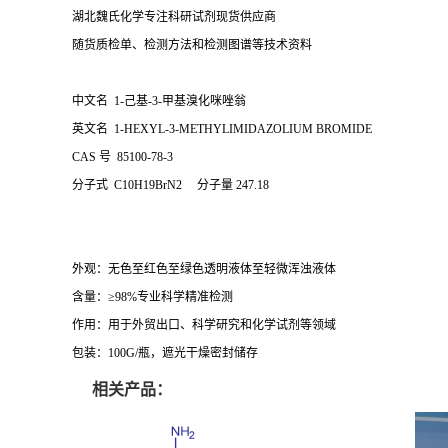
湖北魏氏化学专注科研试剂现货供应商
随货质检单、检测方法和检测图谱等技术资料
中文名
1-己基-3-甲基溴化咪唑翁
英文名 1-HEXYL-3-METHYLIMIDAZOLIUM BROMIDE
CAS 号 85100-78-3
分子式 C10H19BrN2 分子量 247.18
外观：无色至红色至绿色透明液体至轻微浑浊液体
含量：≥98%专业科学精准检测
作用：用于外贸出口、科学研究和化学试剂等领域
包装：100G/瓶，遮光干燥密封储存
相关产品：