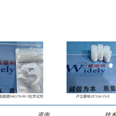
胺腈946578-00-3化学试剂
卢立康唑187164-19-8
咨询
技