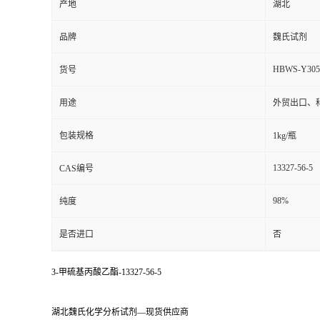
产地
湖北
品牌
魏氏试剂
HBWS-Y305
货号
用途
外贸出口、
包装规格
1kg/瓶
13327-56-5
CAS编号
98%
纯度
是否进口
否
3-甲硫基丙酸乙酯-13327-56-5
湖北魏氏化学分析试剂—现货供应商