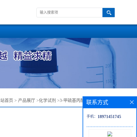
网站首页
>
产品展厅
>
化学试剂
>
3-甲硫基丙酸乙酯-13327-56-5
联系方式
手机：
18971451745