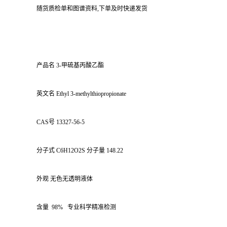
随货质检单和图谱资料,下单及时快递发货
产品名 3-甲硫基丙酸乙酯
英文名 Ethyl 3-methylthiopropionate
CAS号 13327-56-5
分子式 C6H12O2S 分子量 148.22
外观 无色无透明液体
含量 98% 专业科学精准检测