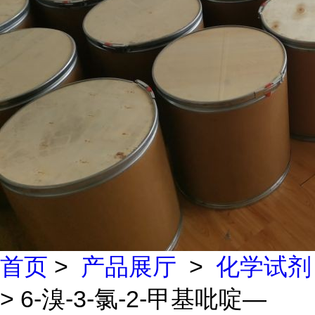
首页
>
产品展厅
>
化学试剂
> 6-溴-3-氯-2-甲基吡啶—