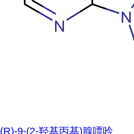
(R)-9-(2-羟基丙基)腺嘌呤