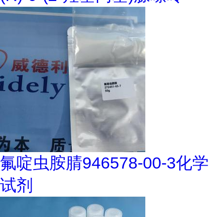
氟啶虫胺腈946578-00-3化学
试剂