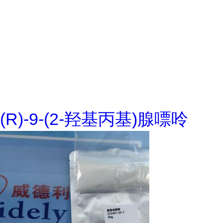
(R)-9-(2-羟基丙基)腺嘌呤