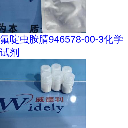
氟啶虫胺腈946578-00-3化学
试剂