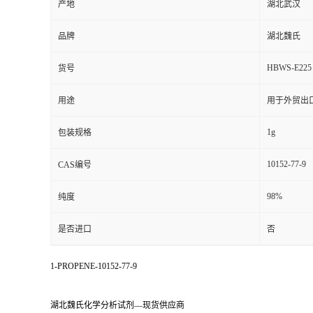
产地
湖北武汉
品牌
湖北魏氏
HBWS-E225
货号
用途
用于外贸出
1g
包装规格
10152-77-9
CAS编号
98%
纯度
是否进口
否
1-PROPENE-10152-77-9
湖北魏氏化学分析试剂—现货供应商