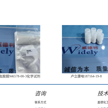
胺腈946578-00-3化学试剂
卢立康唑187164-19-8
咨询
技
联系方式
盖德化