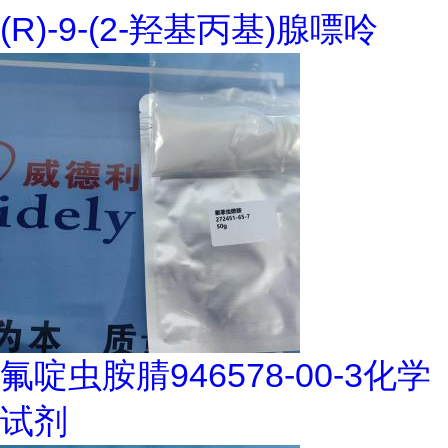
(R)-9-(2-羟基丙基)腺嘌呤
氟啶虫胺腈946578-00-3化学
试剂