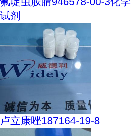
氟啶虫胺腈946578-00-3化学
试剂
卢立康唑187164-19-8