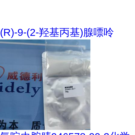
(R)-9-(2-羟基丙基)腺嘌呤