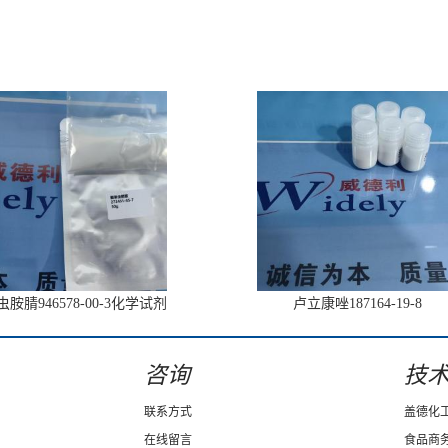
胺腈946578-00-3化学试剂
卢立康唑187164-19-8
咨询
技
联系方式
盖德化
在线留言
食品商