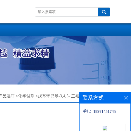
产品展厅
>
化学试剂
>
戊基环己基-3,4,5- 三氟联苯 137019-95-5
联系方式
手机：
18971451745