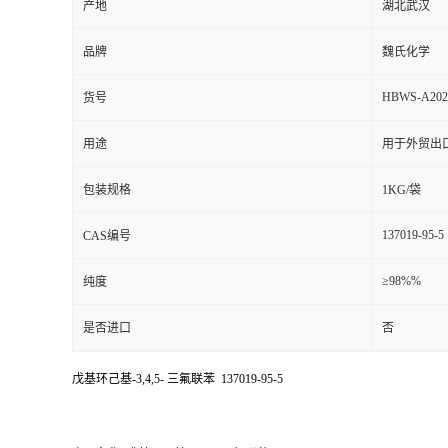
产地
湖北武汉
品牌
魏氏化学
HBWS-A202
货号
用途
用于外贸出
包装规格
1KG/袋
137019-95-5
CAS编号
≥98%%
纯度
是否进口
否
戊基环己基-3,4,5- 三氟联苯 137019-95-5