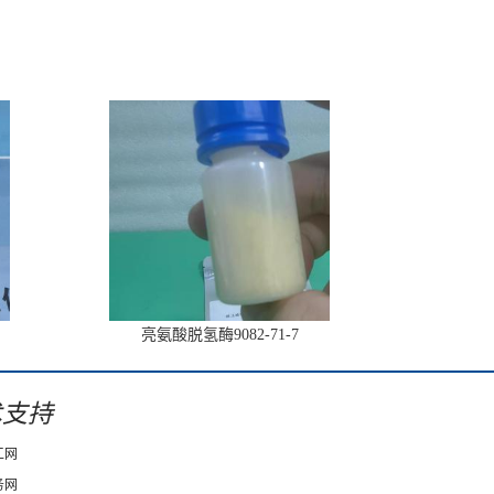
亮氨酸脱氢酶9082-71-7
术支持
工网
务网