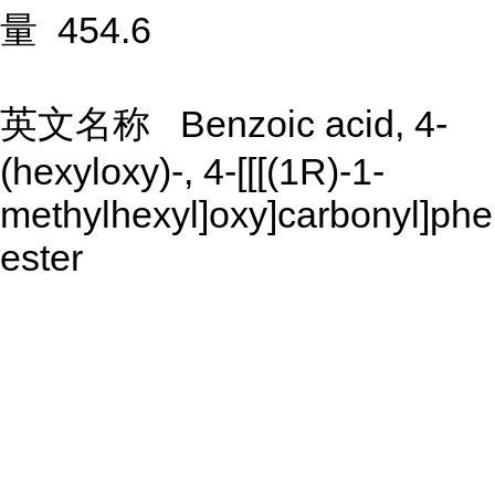
量 454.6
英文名称 Benzoic acid, 4-
(hexyloxy)-, 4-[[[(1R)-1-
methylhexyl]oxy]carbonyl]phe
ester