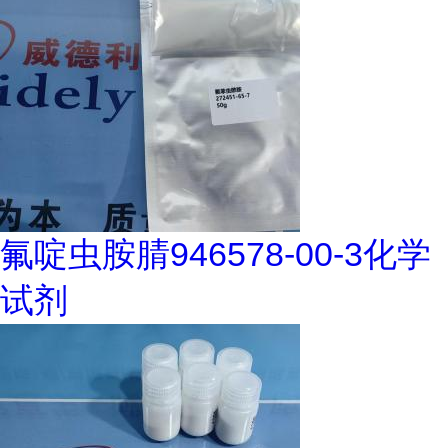
氟啶虫胺腈946578-00-3化学
试剂