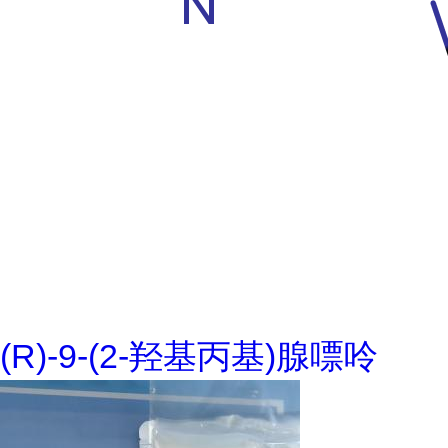
(R)-9-(2-羟基丙基)腺嘌呤