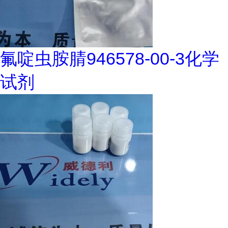
氟啶虫胺腈946578-00-3化学
试剂