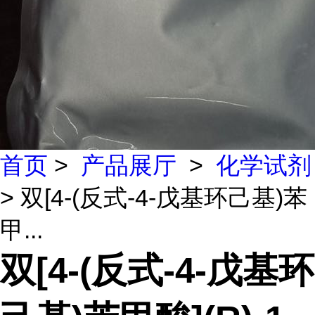
首页
>
产品展厅
>
化学试剂
> 双[4-(反式-4-戊基环己基)苯
甲...
双[4-(反式-4-戊基环