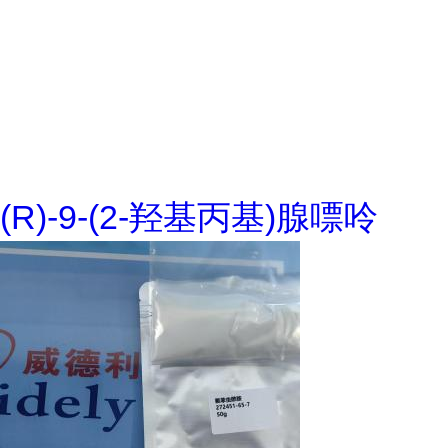
(R)-9-(2-羟基丙基)腺嘌呤