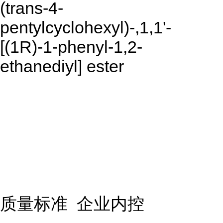
(trans-4-
pentylcyclohexyl)-,1,1'-
[(1R)-1-phenyl-1,2-
ethanediyl] ester
质量标准 企业内控