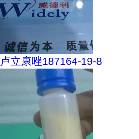
卢立康唑187164-19-8