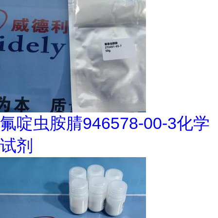
氟啶虫胺腈946578-00-3化学
试剂