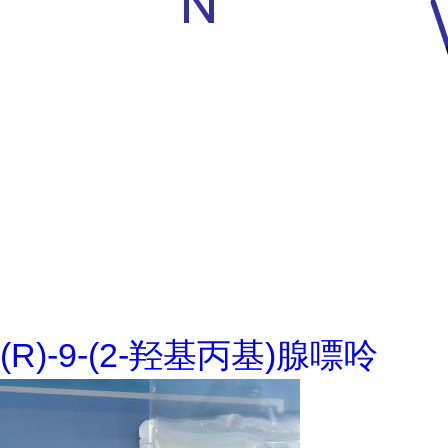
(R)-9-(2-羟基丙基)腺嘌呤