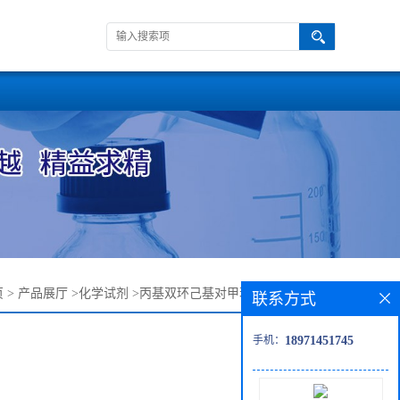
页
>
产品展厅
>
化学试剂
>
丙基双环己基对甲苯—1217049-25-6
联系方式
手机：
18971451745