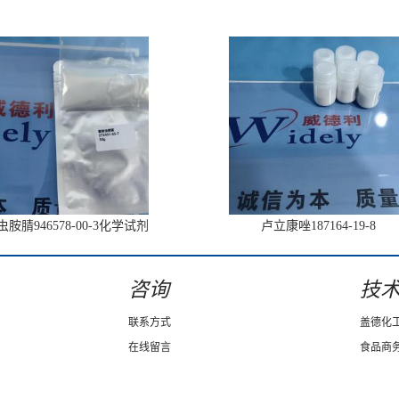
胺腈946578-00-3化学试剂
卢立康唑187164-19-8
咨询
技
联系方式
盖德化
在线留言
食品商