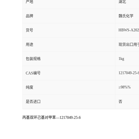
产地
湖北
品牌
魏氏化学
HBWS-A202
货号
用途
现货出口用
1kg
包装规格
1217049-25-
CAS编号
≥98%%
纯度
是否进口
否
丙基双环己基对甲苯—1217049-25-6