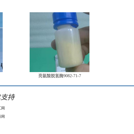
亮氨酸脱氢酶9082-71-7
术支持
工网
务网