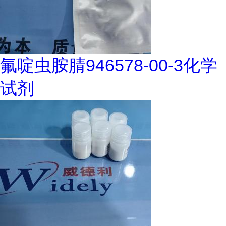
氟啶虫胺腈946578-00-3化学
试剂