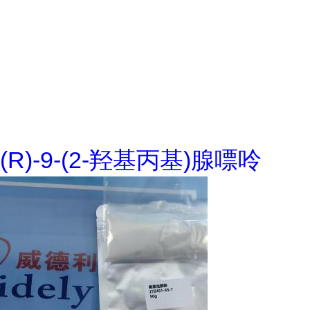
(R)-9-(2-羟基丙基)腺嘌呤