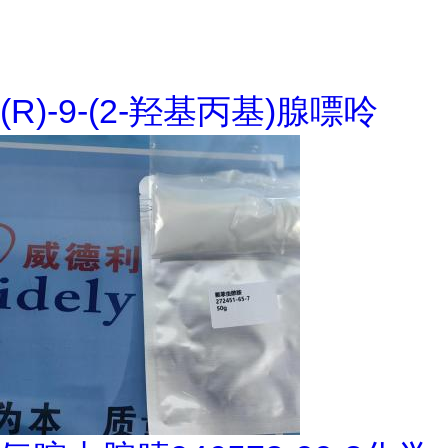
(R)-9-(2-羟基丙基)腺嘌呤