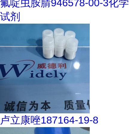
氟啶虫胺腈946578-00-3化学
试剂
卢立康唑187164-19-8