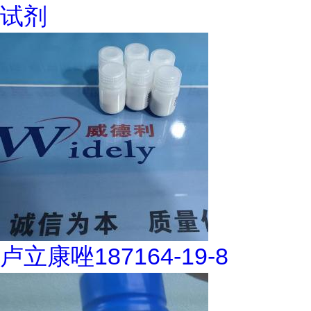
试剂
卢立康唑187164-19-8