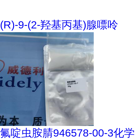
(R)-9-(2-羟基丙基)腺嘌呤
氟啶虫胺腈946578-00-3化学