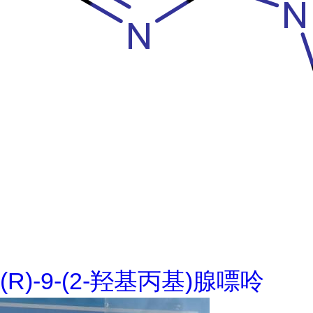
(R)-9-(2-羟基丙基)腺嘌呤