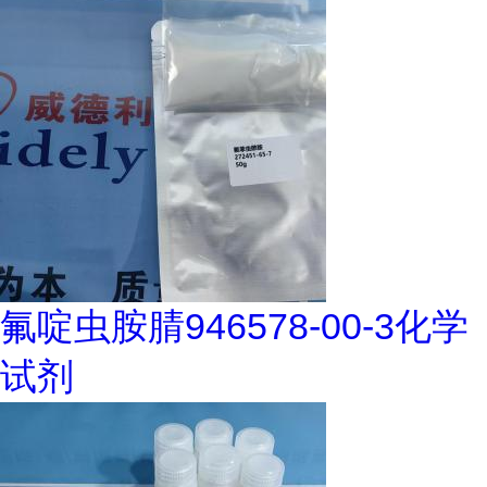
氟啶虫胺腈946578-00-3化学
试剂