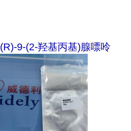
(R)-9-(2-羟基丙基)腺嘌呤