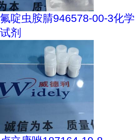
氟啶虫胺腈946578-00-3化学
试剂