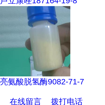
卢立康唑187164-19-8
亮氨酸脱氢酶9082-71-7
在线留言
拨打电话