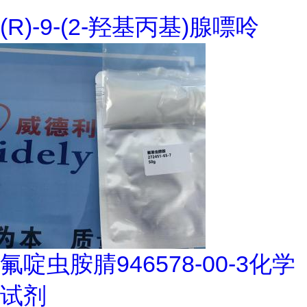
(R)-9-(2-羟基丙基)腺嘌呤
氟啶虫胺腈946578-00-3化学
试剂