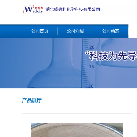
公司首页
公司介绍
公司动态
产品展厅