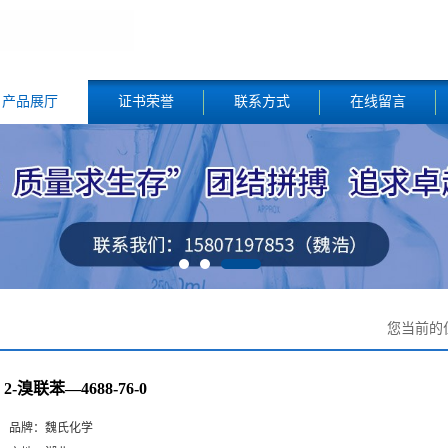
产品展厅
证书荣誉
联系方式
在线留言
您当前的
2-溴联苯—4688-76-0
品牌：
魏氏化学