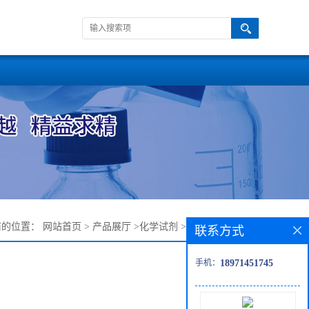
前的位置：
网站首页
>
产品展厅
>
化学试剂
>
2-氯—55120-49-5
联系方式
手机：
18971451745