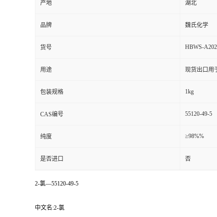
产地
湖北
品牌
魏氏化学
HBWS-A202
货号
用途
现货出口用
1kg
包装规格
55120-49-5
CAS编号
≥98%%
纯度
是否进口
否
2-氯—55120-49-5
中文名:2-氯