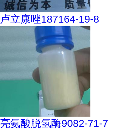
卢立康唑187164-19-8
亮氨酸脱氢酶9082-71-7