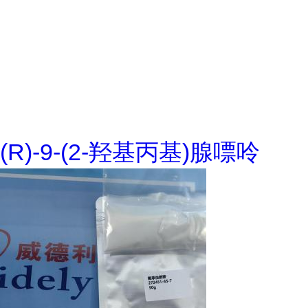
(R)-9-(2-羟基丙基)腺嘌呤