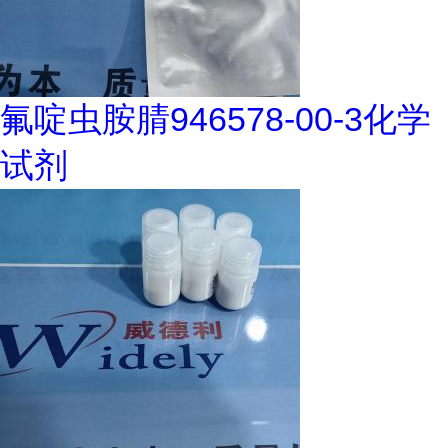
氟啶虫胺腈946578-00-3化学
试剂