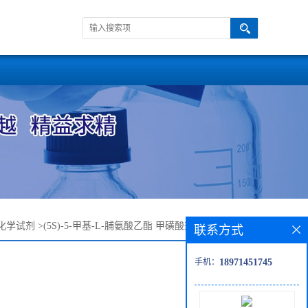
化学试剂
>
(5S)-5-甲基-L-脯氨酸乙酯 甲磺酸盐—1844064-27-2
联系方式
手机：
18971451745