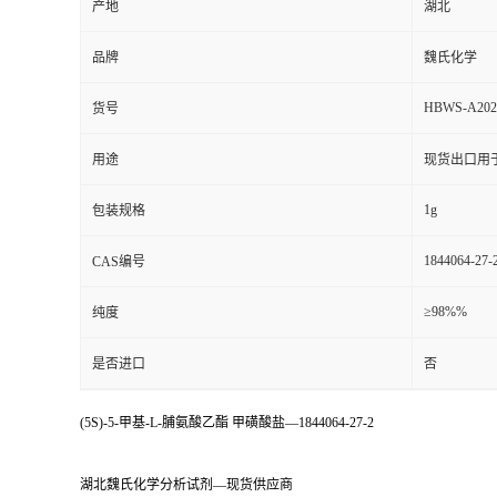
产地
湖北
品牌
魏氏化学
HBWS-A202
货号
用途
现货出口用
1g
包装规格
1844064-27-
CAS编号
≥98%%
纯度
是否进口
否
(5S)-5-甲基-L-脯氨酸乙酯 甲磺酸盐—1844064-27-2
湖北魏氏化学分析试剂—现货供应商