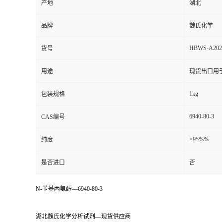
产地
湖北
品牌
魏氏化学
HBWS-A202
货号
用途
现货出口用
1kg
包装规格
6940-80-3
CAS编号
≥95%%
纯度
是否进口
否
N-苄基丙氨醇—6940-80-3
湖北魏氏化学分析试剂—现货供应商