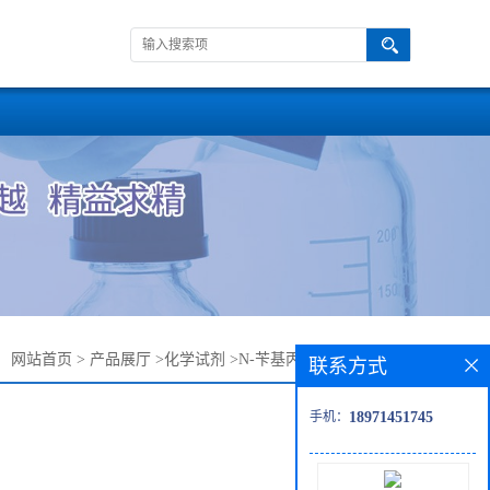
：
网站首页
>
产品展厅
>
化学试剂
>
N-苄基丙氨醇—6940-80-3
联系方式
手机：
18971451745