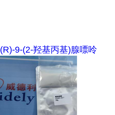
(R)-9-(2-羟基丙基)腺嘌呤