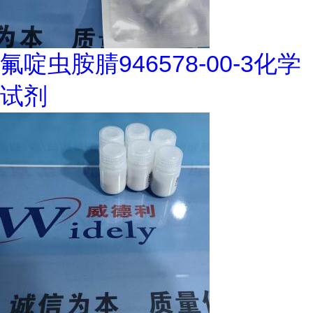
氟啶虫胺腈946578-00-3化学
试剂