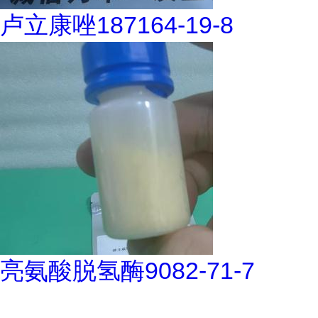
卢立康唑187164-19-8
亮氨酸脱氢酶9082-71-7