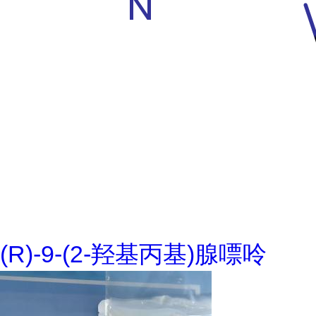
(R)-9-(2-羟基丙基)腺嘌呤