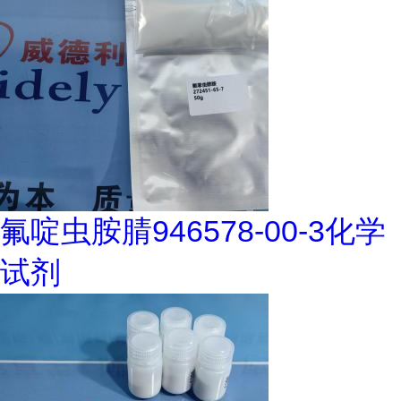
氟啶虫胺腈946578-00-3化学
试剂