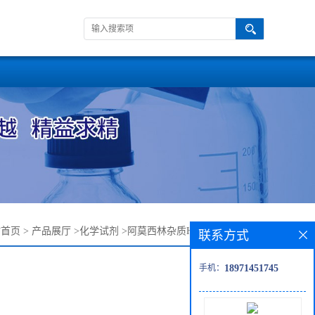
站首页
>
产品展厅
>
化学试剂
>
阿莫西林杂质H——205826-86-4
联系方式
手机：
18971451745