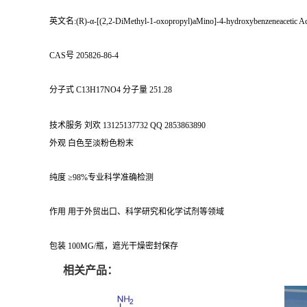
英文名:(R)-α-[(2,2-DiMethyl-1-oxopropyl)aMino]-4-hydroxybenzeneacetic A
CAS号 205826-86-4
分子式 C13H17NO4 分子量 251.28
技术服务 刘欢 13125137732 QQ 2853863890
外观 白色至淡粉色粉末
纯度 ≥98%专业科学准确检测
作用 用于外贸出口、科学研究和化学试剂等领域
包装 100MG/瓶，遮光干燥密封保存
相关产品：