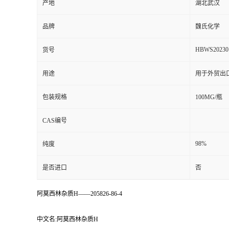
产地
湖北武汉
品牌
魏氏化学
HBWS20230
货号
用途
用于外贸出
包装规格
100MG/瓶
CAS编号
98%
纯度
是否进口
否
阿莫西林杂质H——205826-86-4
中文名:阿莫西林杂质H