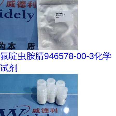
氟啶虫胺腈946578-00-3化学
试剂