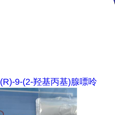
(R)-9-(2-羟基丙基)腺嘌呤