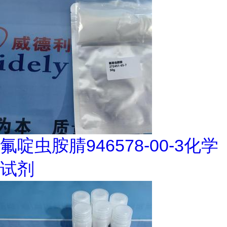
氟啶虫胺腈946578-00-3化学
试剂