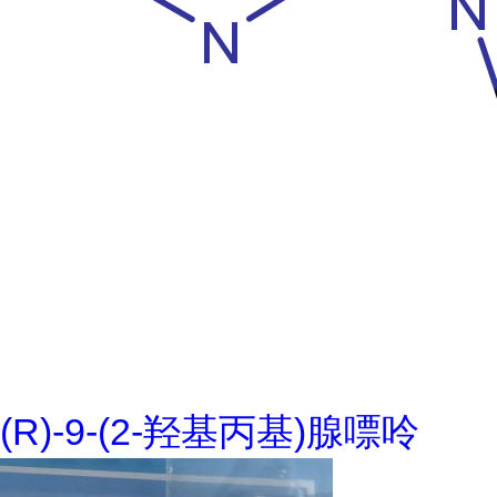
(R)-9-(2-羟基丙基)腺嘌呤