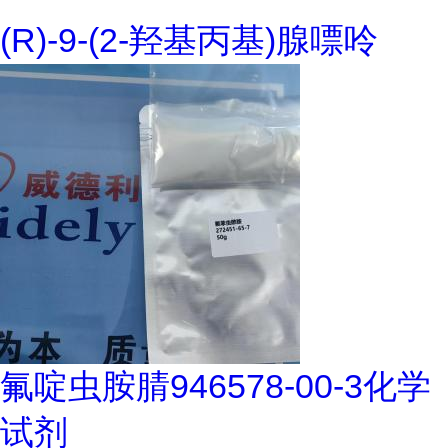
(R)-9-(2-羟基丙基)腺嘌呤
氟啶虫胺腈946578-00-3化学
试剂