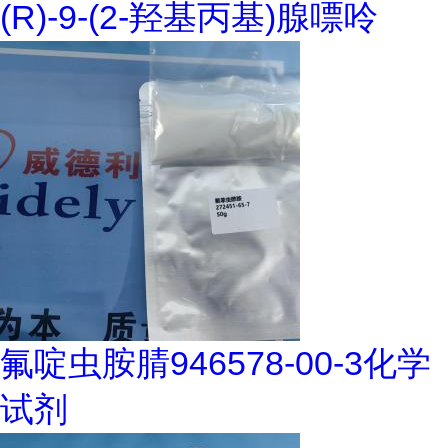
(R)-9-(2-羟基丙基)腺嘌呤
氟啶虫胺腈946578-00-3化学
试剂