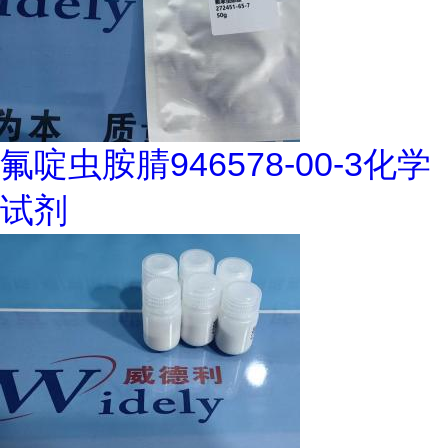
氟啶虫胺腈946578-00-3化学
试剂