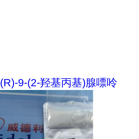
(R)-9-(2-羟基丙基)腺嘌呤