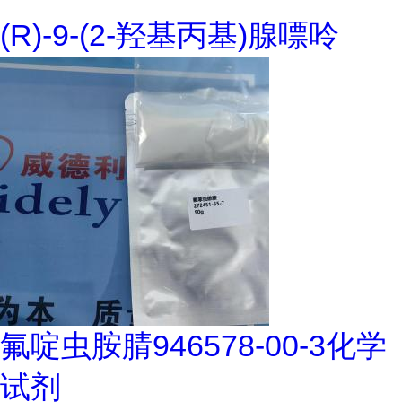
(R)-9-(2-羟基丙基)腺嘌呤
氟啶虫胺腈946578-00-3化学
试剂