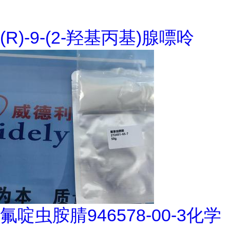
(R)-9-(2-羟基丙基)腺嘌呤
氟啶虫胺腈946578-00-3化学