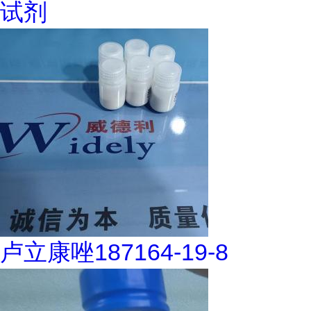
试剂
卢立康唑187164-19-8