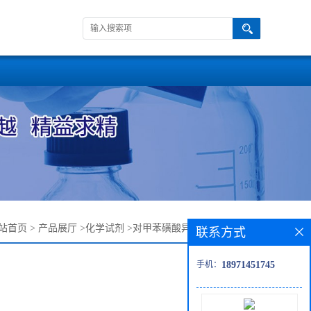
站首页
>
产品展厅
>
化学试剂
>
对甲苯磺酸异丙酯—2307-69-9
联系方式
手机：
18971451745