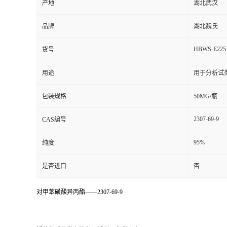
产地
湖北武汉
品牌
湖北魏氏
HBWS-E225
货号
用途
用于分析试
包装规格
50MG/瓶
2307-69-9
CAS编号
95%
纯度
是否进口
否
对甲苯磺酸异丙酯——2307-69-9