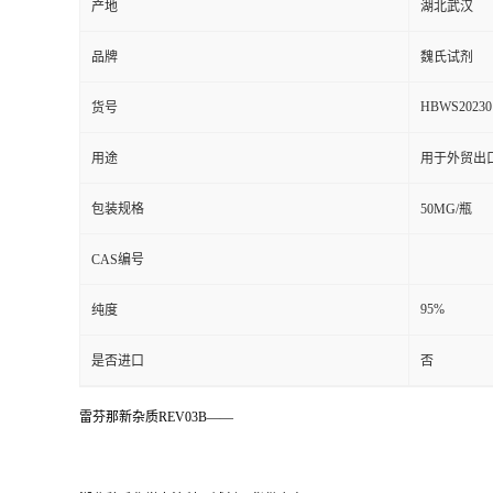
产地
湖北武汉
品牌
魏氏试剂
HBWS20230
货号
用途
用于外贸出
包装规格
50MG/瓶
CAS编号
95%
纯度
是否进口
否
雷芬那新杂质REV03B——