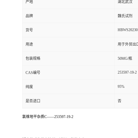
产地
湖北武汉
品牌
魏氏试剂
HBWS20230
货号
用途
用于外贸出
包装规格
50MG/瓶
253597-19-2
CAS编号
95%
纯度
是否进口
否
氯维地平杂质C——253597-19-2