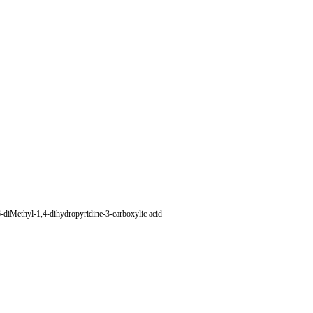
Methyl-1,4-dihydropyridine-3-carboxylic acid