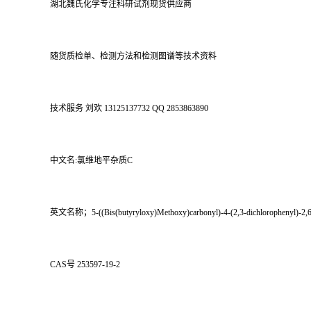
湖北魏氏化学专注科研试剂现货供应商
随货质检单、检测方法和检测图谱等技术资料
技术服务 刘欢 13125137732 QQ 2853863890
中文名:氯维地平杂质C
英文名称；5-((Bis(butyryloxy)Methoxy)carbonyl)-4-(2,3-dichlorophenyl)-2,6-di
CAS号 253597-19-2