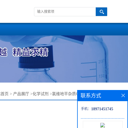
站首页
>
产品展厅
>
化学试剂
>
氯维地平杂质C——253597-19-2
联系方式
手机：
18971451745