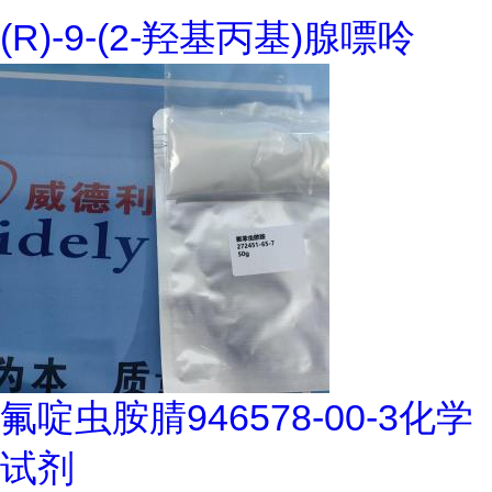
(R)-9-(2-羟基丙基)腺嘌呤
氟啶虫胺腈946578-00-3化学
试剂