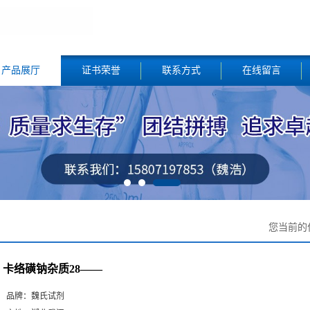
产品展厅
证书荣誉
联系方式
在线留言
您当前的
卡络磺钠杂质28——
品牌：
魏氏试剂