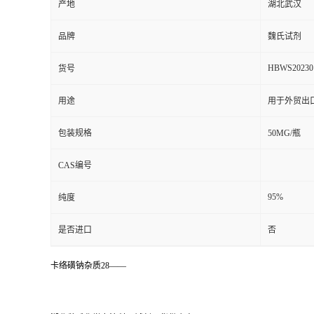
产地
湖北武汉
品牌
魏氏试剂
HBWS20230
货号
用途
用于外贸出
包装规格
50MG/瓶
CAS编号
95%
纯度
是否进口
否
卡络磺钠杂质28——