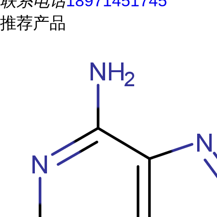
联系电话
18971451745
推荐产品