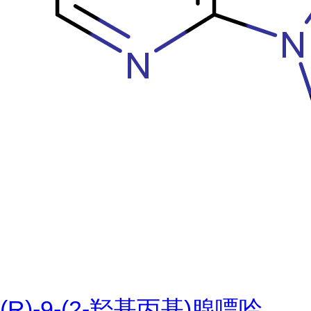
(R)-9-(2-羟基丙基)腺嘌呤