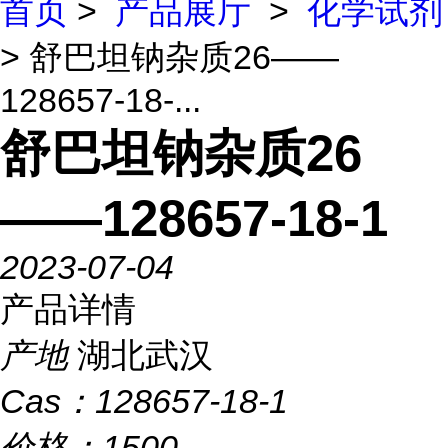
首页
>
产品展厅
>
化学试剂
> 舒巴坦钠杂质26——
128657-18-...
舒巴坦钠杂质26
——128657-18-1
2023-07-04
产品详情
产地
湖北武汉
Cas：
128657-18-1
价格：
1500